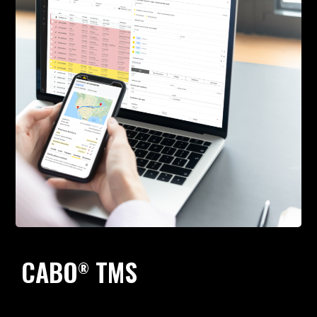
CABO
TMS
®