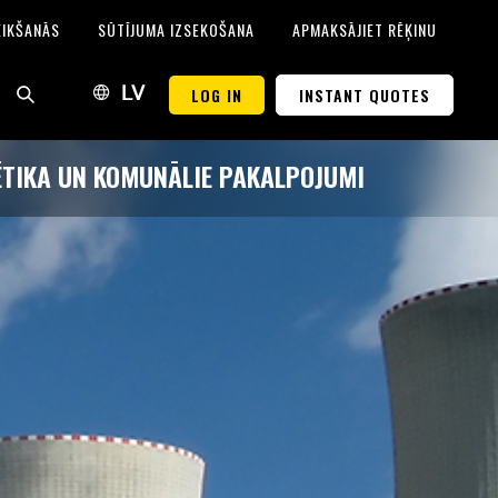
EIKŠANĀS
SŪTĪJUMA IZSEKOŠANA
APMAKSĀJIET RĒĶINU
LOG IN
INSTANT QUOTES
LV
TIKA UN KOMUNĀLIE PAKALPOJUMI