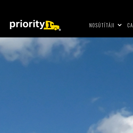
NOSŪTĪTĀJI
C