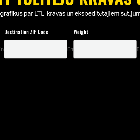
t grafikus par LTL, kravas un ekspeditētajiem sūtīj
Destination ZIP Code
Weight
Enter ZIP Code
Enter ZIP Code
E