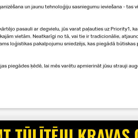
anizēšana un jaunu tehnoloģiju sasniegumu ieviešana - tas vi
rtējo pasauli ar degvielu, jūs varat paļauties uz Priority1, k
jām vietām. Neatkarīgi no tā, vai tie ir tradicionālie, atjauno
cams loģistikas pakalpojumu sniedzējs, kas piegādā būtiskas
ģijas piegādes ķēdē, lai mēs varētu apmierināt jūsu strauji aug
T TŪLĪTĒJU KRAVAS 