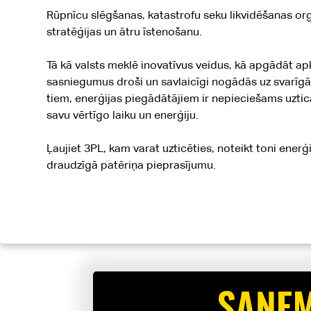
Rūpnīcu slēgšanas, katastrofu seku likvidēšanas org
stratēģijas un ātru īstenošanu.
Tā kā valsts meklē inovatīvus veidus, kā apgādāt apkā
sasniegumus droši un savlaicīgi nogādās uz svarīgāka
tiem, enerģijas piegādātājiem ir nepieciešams uzti
savu vērtīgo laiku un enerģiju.
Ļaujiet 3PL, kam varat uzticēties, noteikt toni ener
draudzīgā patēriņa pieprasījumu.
SAŅEM