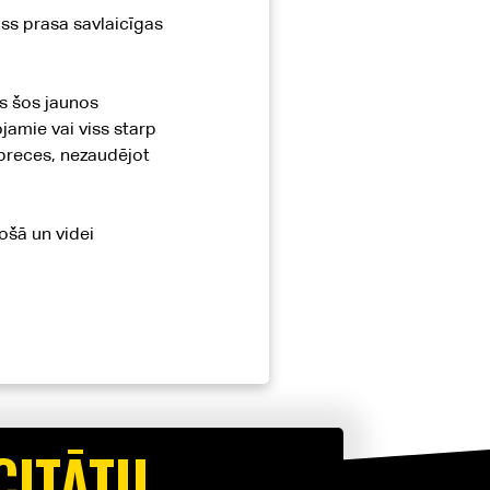
ss prasa savlaicīgas
as šos jaunos
jamie vai viss starp
 preces, nezaudējot
ošā un videi
CITĀTU