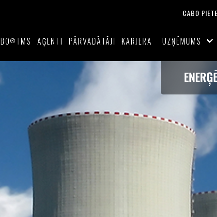
CABO PIET
ABO
TMS
AĢENTI
PĀRVADĀTĀJI
KARJERA
UZŅĒMUMS
®
ENERĢĒ