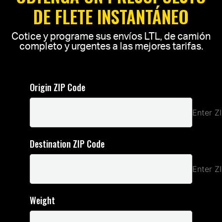
DE FLETE INSTANTÁNEO
Cotice y programe sus envíos LTL, de camión
completo y urgentes a las mejores tarifas.
Origin ZIP Code
Enter Z
Destination ZIP Code
Enter Z
Weight