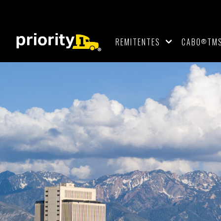
REMITENTES
CABO
TM
®