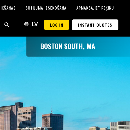
EIKŠANĀS
SŪTĪJUMA IZSEKOŠANA
APMAKSĀJIET RĒĶINU
LOG IN
INSTANT QUOTES
LV
BOSTON SOUTH, MA