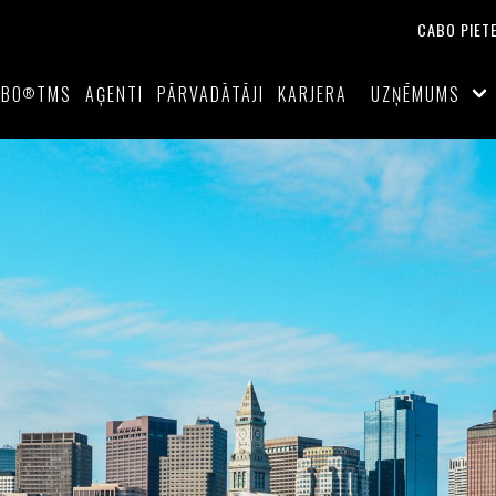
CABO PIET
ABO
TMS
AĢENTI
PĀRVADĀTĀJI
KARJERA
UZŅĒMUMS
®