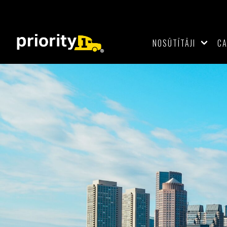
NOSŪTĪTĀJI
C